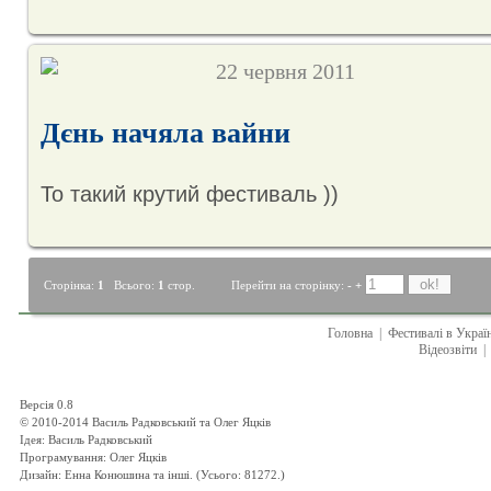
22 червня 2011
Дєнь начяла вайни
То такий крутий фестиваль ))
Сторінка:
1
Всього:
1
стор. Перейти на сторінку:
-
+
Головна
|
Фестивалі в Украї
Відеозвіти
|
Версія 0.8
© 2010-2014 Василь Радковський та Олег Яцків
Ідея: Василь Радковський
Програмування: Олег Яцків
Дизайн: Енна Конюшина та інші. (Усього: 81272.)