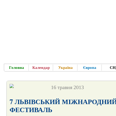
Головна
Календар
Україна
Європа
СН
Ласкаво п
Для Вас - усе про фестивалі, концерти в 
16 травня 2013
7 ЛЬВІВСЬКИЙ МІЖНАРОДНИ
ФЕСТИВАЛЬ