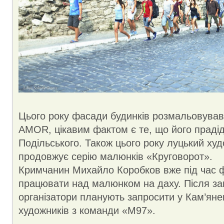
Цього року фасади будинків розмальовував
AMOR, цікавим фактом є те, що його праді
Подільського. Також цього року луцький худ
продовжує серію малюнків «Круговорот».
Кримчанин Михайло Коробков вже під час 
працювати над малюнком на даху. Після 
організатори планують запросити у Кам’яне
художників з команди «М97».