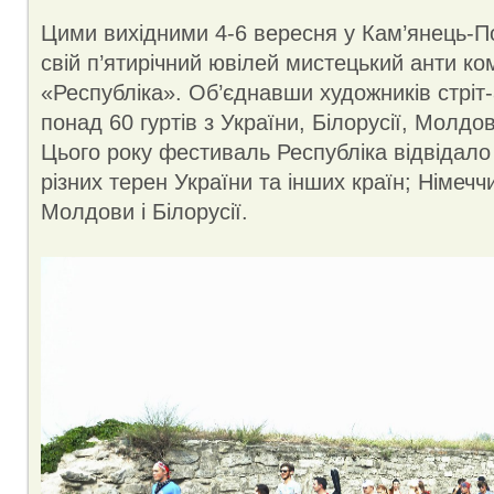
Цими вихідними 4-6 вересня у Кам’янець-П
свій п’ятирічний ювілей мистецький анти к
«Республіка». Об’єднавши художників стріт-а
понад 60 гуртів з України, Білорусії, Молдо
Цього року фестиваль Республіка відвідало
різних терен України та інших країн; Німеч
Молдови і Білорусії.