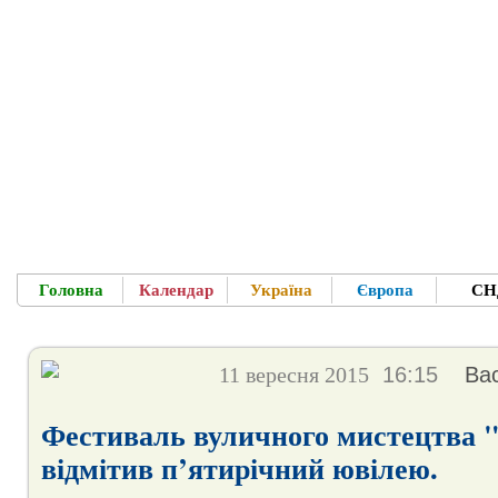
Головна
Календар
Україна
Європа
СН
Ласкаво п
Для Вас - усе про фестивалі, концерти в 
11 вересня 2015
16:15
Васи
Фестиваль вуличного мистецтва 
відмітив п’ятирічний ювілею.