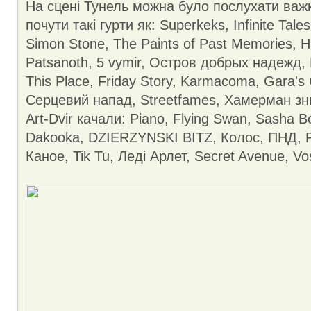
На сцені Тунель можна було послухати важк
почути такі гурти як: Superkeks, Infinite Tale
Simon Stone, The Paints of Past Memories, H
Patsanoth, 5 vymir, Остров добрых надежд,
This Place, Friday Story, Karmacoma, Gara's G
Серцевий напад, Streetfames, Хамерман зни
Art-Dvir качали: Piano, Flying Swan, Sasha Bo
Dakooka, DZIERZYNSKI BITZ, Колос, ПНД, P
Каное, Tik Tu, Леді Арлет, Secret Avenue, V