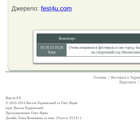
Джерело:
fest4u.com
Коментарі:
05.10.15 10:26
Очень понравился фестиваль и сам город, бы
Катя
на следующий год обязательно
Головна
|
Фестивалі в Украї
Відеозвіти
|
Версія 0.8
© 2010-2014 Василь Радковський та Олег Яцків
Ідея: Василь Радковський
Програмування: Олег Яцків
Дизайн: Енна Конюшина та інші. (Усього: 81232.)